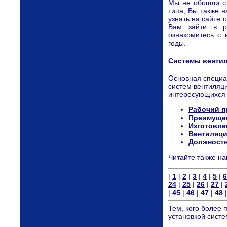
Мы не обошли с
типа, Вы также 
узнать на сайте о
Вам зайти в р
ознакомитесь с 
годы.
Системы вентил
Основная специа
систем вентиляц
интересующихся 
Рабочий п
Преимущес
Изготовле
Вентиляци
Должностн
Читайте также н
|
1
|
2
|
3
|
4
|
5
|
6
24
|
25
|
26
|
27
|
|
45
|
46
|
47
|
48
Тем, кого более 
установкой систе