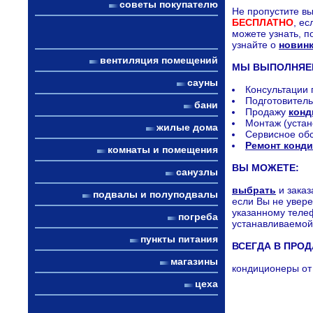
советы покупателю
Не пропустите в
БЕСПЛАТНО
, е
можете узнать, 
узнайте о
новинк
вентиляция помещений
МЫ ВЫПОЛНЯЕ
сауны
Консультации
Подготовитель
бани
Продажу
конд
Монтаж (устан
жилые дома
Сервисное обс
Ремонт конд
комнаты и помещения
ВЫ МОЖЕТЕ:
санузлы
выбрать
и заказ
подвалы и полуподвалы
если Вы не увере
указанному теле
погреба
устанавливаемой
пункты питания
ВСЕГДА В ПРО
магазины
кондиционеры от
цеха