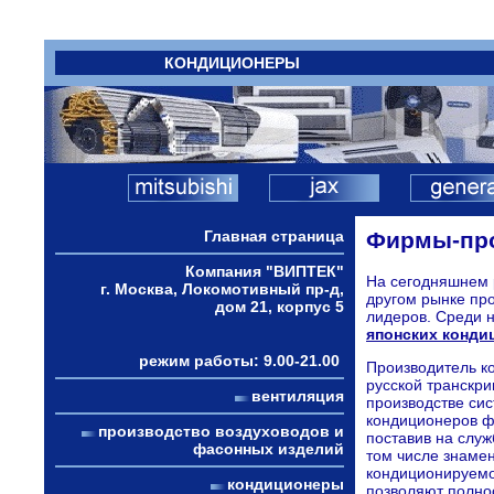
КОНДИЦИОНЕРЫ
Главная страница
Фирмы-про
Компания "ВИПТЕК"
На сегодняшнем 
г. Москва, Локомотивный пр-д,
другом рынке про
дом 21, корпус 5
лидеров. Среди 
японских конди
режим работы: 9.00-21.00
Производитель ко
русской транскри
вентиляция
производстве си
кондиционеров ф
производство воздуховодов и
поставив на слу
фасонных изделий
том числе знаме
кондиционируем
кондиционеры
позволяют полнос