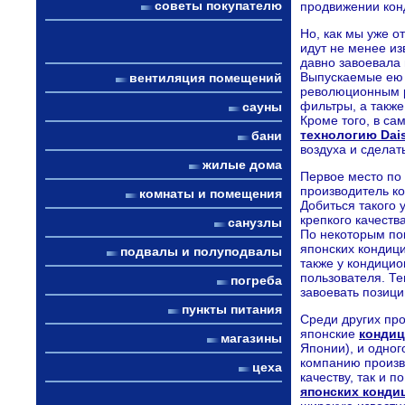
советы покупателю
продвижении кон
Но, как мы уже 
идут не менее из
давно завоевала 
Выпускаемые е
вентиляция помещений
революционным р
фильтры, а также
сауны
Кроме того, в с
технологию Dais
бани
воздуха и сделат
жилые дома
Первое место по 
производитель к
комнаты и помещения
Добиться такого
крепкого качест
санузлы
По некоторым по
японских кондици
подвалы и полуподвалы
также у кондицио
пользователя. Те
погреба
завоевать позиц
пункты питания
Среди других пр
японские
кондиц
магазины
Японии), и одно
компанию произ
цеха
качеству, так и 
японских конди