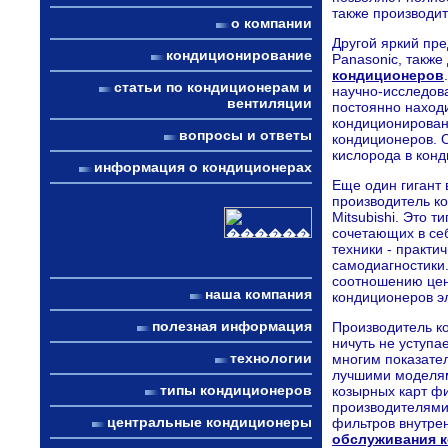
также производит
о компании
Другой яркий пр
кондиционирование
Panasonic, такж
кондиционеров
статьи по кондиционерам и
научно-исследов
вентиляции
постоянно находи
кондиционирован
вопросы и ответы
кондиционеров. 
кислорода в кон
информация о кондиционерах
Еще один гигант
производитель ко
Mitsubishi. Это 
сочетающих в себ
техники - практи
самодиагностики
соотношению цен
наша компания
кондиционеров э
полезная информация
Производитель ко
ничуть не уступ
технологии
многим показат
лучшими моделям
типы кондиционеров
козырных карт ф
производителями
центральные кондиционеры
фильтров внутре
обслуживания 