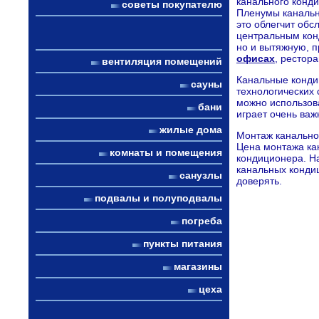
канального конд
советы покупателю
Пленумы канальн
это облегчит об
центральным кон
но и вытяжную, п
офисах
, рестора
вентиляция помещений
Канальные конди
сауны
технологических 
можно использов
бани
играет очень важ
жилые дома
Монтаж канально
Цена монтажа ка
комнаты и помещения
кондиционера. Н
канальных конди
санузлы
доверять.
подвалы и полуподвалы
погреба
пункты питания
магазины
цеха