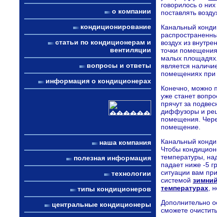
говорилось о них
о компании
поставлять возду
кондиционирование
Канальный конди
распространенны
статьи по кондиционерам и
воздух из внутр
вентиляции
точки помещения
малых площадях.
вопросы и ответы
является наличи
помещениях при 
информация о кондиционерах
Конечно, можно п
уже станет вопро
прячут за подве
диффузоры и реш
помещения. Чере
помещение.
Канальный кондиц
наша компания
Чтобы кондицион
температуры, над
полезная информация
падает ниже -5 г
ситуации вам пр
технологии
системой
зимний
температурах
, 
типы кондиционеров
Дополнительно о
центральные кондиционеры
сможете очистит