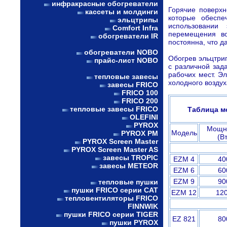
инфракрасные обогреватели
Горячие поверхн
кассеты и молдинги
которые обеспе
эльцтрипы
использовании
Comfort Infra
перемещения во
обогреватели IR
постоянна, что д
обогреватели NOBO
Обогрев эльцтри
прайс-лист NOBO
с различной зад
рабочих мест. Э
тепловые завесы
холодного воздух
завесы FRICO
FRICO 100
FRICO 200
тепловые завесы FRICO
Таблица м
OLEFINI
PYROX
Мощн
Модель
PYROX PM
(Вт
PYROX Screen Master
PYROX Screen Master AS
завесы TROPIC
EZM 4
40
завесы METEOR
EZM 6
60
EZM 9
90
тепловые пушки
пушки FRICO серии CAT
EZM 12
12
тепловентиляторы FRICO
FINNWIK
пушки FRICO серии TIGER
EZ 821
80
пушки PYROX