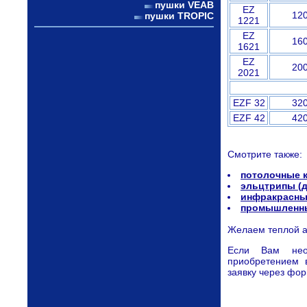
пушки VEAB
EZ
12
пушки TROPIC
1221
EZ
16
1621
EZ
20
2021
EZF 32
32
EZF 42
42
Смотрите также:
потолочные 
эльцтрипы (
инфракрасные
промышленны
Желаем теплой а
Если Вам нео
приобретением 
заявку через фор