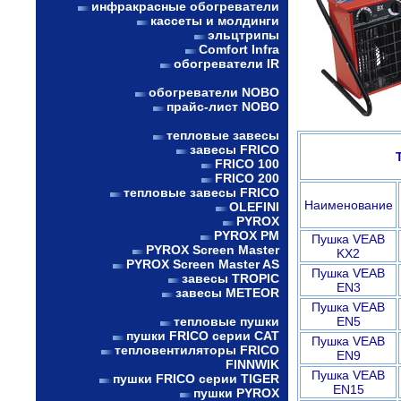
инфракрасные обогреватели
кассеты и молдинги
эльцтрипы
Comfort Infra
обогреватели IR
обогреватели NOBO
прайс-лист NOBO
тепловые завесы
завесы FRICO
FRICO 100
FRICO 200
тепловые завесы FRICO
Наименование
OLEFINI
PYROX
PYROX PM
Пушка VEAB
PYROX Screen Master
KX2
PYROX Screen Master AS
Пушка VEAB
завесы TROPIC
EN3
завесы METEOR
Пушка VEAB
тепловые пушки
EN5
пушки FRICO серии CAT
Пушка VEAB
тепловентиляторы FRICO
EN9
FINNWIK
Пушка VEAB
пушки FRICO серии TIGER
EN15
пушки PYROX