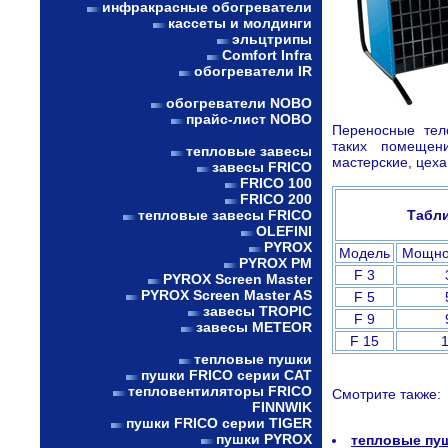
инфракрасные обогреватели
кассеты и молдинги
эльцтрипы
Comfort Infra
обогреватели IR
обогреватели NOBO
прайс-лист NOBO
Переносные тел
таких помеще
тепловые завесы
мастерские, цеха 
завесы FRICO
FRICO 100
FRICO 200
тепловые завесы FRICO
Табли
OLEFINI
PYROX
Модель
Мощно
PYROX PM
F 3
PYROX Screen Master
PYROX Screen Master AS
F 5
завесы TROPIC
F 9
завесы METEOR
F 15
тепловые пушки
пушки FRICO серии CAT
тепловентиляторы FRICO
Смотрите также:
FINNWIK
пушки FRICO серии TIGER
пушки PYROX
тепловые пу