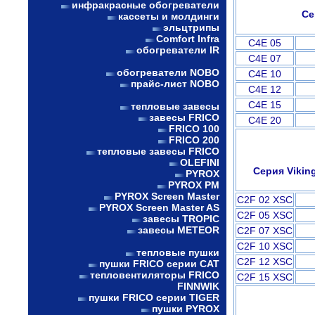
инфракрасные обогреватели
Се
кассеты и молдинги
эльцтрипы
Comfort Infra
C4E 05
обогреватели IR
C4E 07
обогреватели NOBO
C4E 10
прайс-лист NOBO
C4E 12
C4E 15
тепловые завесы
завесы FRICO
C4E 20
FRICO 100
FRICO 200
тепловые завесы FRICO
OLEFINI
Серия Vikin
PYROX
PYROX PM
PYROX Screen Master
C2F 02 XSC
PYROX Screen Master AS
C2F 05 XSC
завесы TROPIC
завесы METEOR
C2F 07 XSC
C2F 10 XSC
тепловые пушки
C2F 12 XSC
пушки FRICO серии CAT
тепловентиляторы FRICO
C2F 15 XSC
FINNWIK
пушки FRICO серии TIGER
пушки PYROX