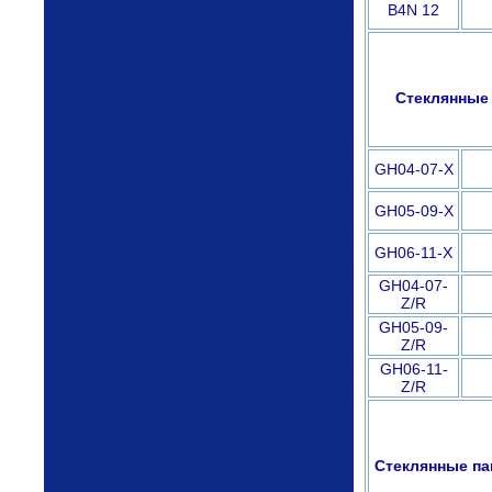
B4N 12
Стеклянные 
GH04-07-X
GH05-09-X
GH06-11-X
GH04-07-
Z/R
GH05-09-
Z/R
GH06-11-
Z/R
Стеклянные па