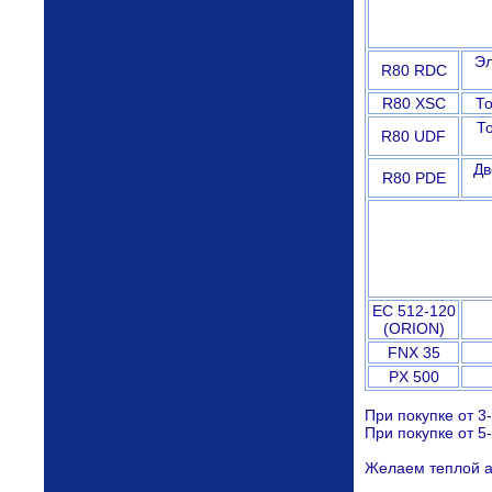
Эл
R80 RDC
R80 XSC
То
Т
R80 UDF
Дв
R80 PDE
EC 512-120
(ORION)
FNX 35
PX 500
При покупке от 3
При покупке от 5
Желаем теплой а