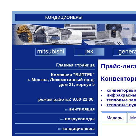
КОНДИЦИОНЕРЫ
Главная страница
Прайс-лис
Компания "ВИПТЕК"
Конвектор
г. Москва, Локомотивный пр-д,
дом 21, корпус 5
конвекторны
инфракрасны
режим работы: 9.00-21.00
тепловые за
тепловые пу
вентиляция
Модель
Мо
воздуховоды
кондиционеры