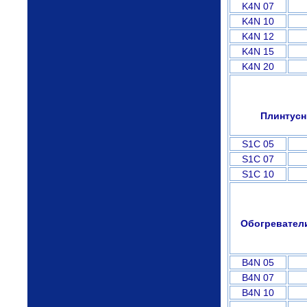
K4N 07
K4N 10
K4N 12
K4N 15
K4N 20
Плинтусн
S1C 05
S1C 07
S1C 10
Обогреватели
B4N 05
B4N 07
B4N 10