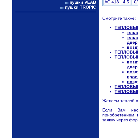
AC 418
4,5
0/
пушки VEAB
пушки TROPIC
Смотрите также:
ТЕПЛОВЫЕ
тепл
тепл
двер
возд
ТЕПЛОВЫЕ
ТЕПЛОВЫ
возд
двер
возд
прое
возд
ТЕПЛОВЫЕ
ТЕПЛОВЫ
Желаем теплой а
Если Вам нео
приобретением 
заявку через фор