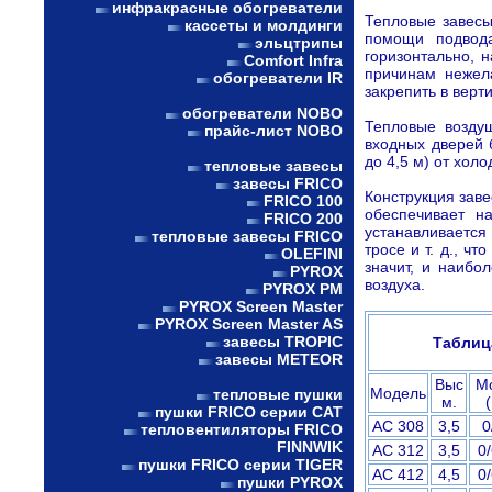
инфракрасные обогреватели
Тепловые завесы
кассеты и молдинги
помощи подвода
эльцтрипы
горизонтально, 
Comfort Infra
причинам нежела
обогреватели IR
закрепить в верт
обогреватели NOBO
Тепловые возду
прайс-лист NOBO
входных дверей 
до 4,5 м) от холо
тепловые завесы
завесы FRICO
Конструкция заве
FRICO 100
обеспечивает н
FRICO 200
устанавливается 
тепловые завесы FRICO
тросе и т. д., ч
OLEFINI
значит, и наибо
PYROX
воздуха.
PYROX PM
PYROX Screen Master
PYROX Screen Master AS
завесы TROPIC
Таблиц
завесы METEOR
Выс
М
Модель
тепловые пушки
м.
пушки FRICO серии CAT
AC 308
3,5
0
тепловентиляторы FRICO
FINNWIK
AC 312
3,5
0/
пушки FRICO серии TIGER
AC 412
4,5
0/
пушки PYROX