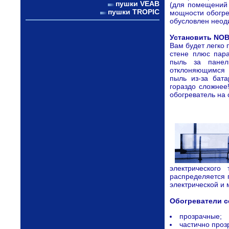
пушки VEAB
(для помещений
пушки TROPIC
мощности обогре
обусловлен неод
Установить NOB
Вам будет легко 
стене плюс пара
пыль за панел
отклоняющимся 
пыль из-за бата
гораздо сложнее
обогреватель на
электрического
распределяется 
электрической и
Обогреватели се
прозрачные;
частично проз