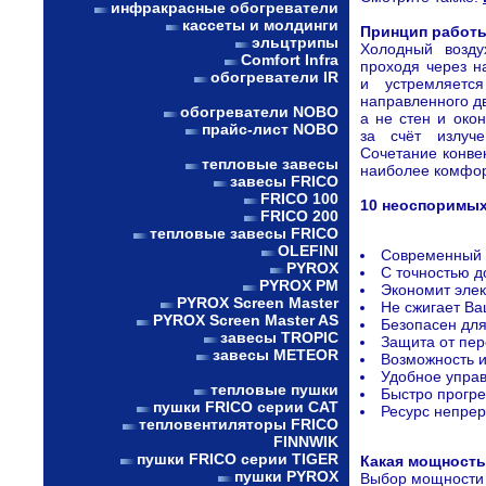
инфракрасные обогреватели
кассеты и молдинги
Принцип работы
эльцтрипы
Холодный возду
Comfort Infra
проходя через н
обогреватели IR
и устремляетс
направленного д
обогреватели NOBO
а не стен и око
прайс-лист NOBO
за счёт излуч
Сочетание конве
тепловые завесы
наиболее комфор
завесы FRICO
FRICO 100
10 неоспоримых
FRICO 200
тепловые завесы FRICO
OLEFINI
Современный 
PYROX
С точностью д
PYROX PM
Экономит элек
PYROX Screen Master
Не сжигает Ва
PYROX Screen Master AS
Безопасен для
завесы TROPIC
Защита от пер
завесы METEOR
Возможность 
Удобное упра
тепловые пушки
Быстро прогр
пушки FRICO серии CAT
Ресурс непрер
тепловентиляторы FRICO
FINNWIK
пушки FRICO серии TIGER
Какая мощность
пушки PYROX
Выбор мощности 